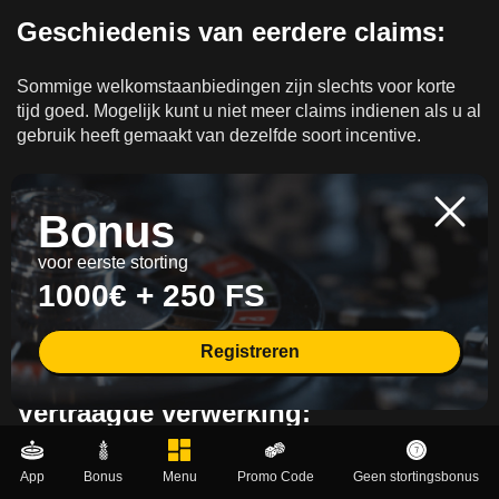
Geschiedenis van eerdere claims:
Sommige welkomstaanbiedingen zijn slechts voor korte
tijd goed. Mogelijk kunt u niet meer claims indienen als u al
gebruik heeft gemaakt van dezelfde soort incentive.
Minimale storting niet voldaan:
Bonus
voor eerste storting
Bonussen vereisen meestal een initiële overdracht van
1000€ + 250 FS
meer dan een bepaald bedrag, meestal in €. Controleer de
voorwaarden om er zeker van te zijn dat u het juiste bedrag
invoert.
Registreren
Vertraagde verwerking:
Soms komen de promotiefondsen korte tijd (tot 24 uur) niet
App
Bonus
Menu
Promo Code
Geen stortingsbonus
opdagen. Dien niet vaker dan één keer in, omdat dit de