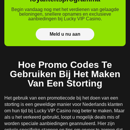
Begin vandaag nog met het verdienen van gelaagde
beloningen, snellere opnames en exclusieve
aanbiedingen bij Lucky VIP Casino.
Meld u nu aan
Hoe Promo Codes Te
Gebruiken Bij Het Maken
Van Een Storting
Het gebruik van een promotiecode bij het doen van een
storting is een geweldige manier voor Nederlands klanten
om hun tijd bij Lucky VIP Casino nog beter te maken. Maar
als u het verkeerd gebruikt, loopt u mogelijk deals mis of
worden speciale aanbiedingen geannuleerd. Hier zijn
enkele specifieke stappen en tips om ervoor te zorgen dat