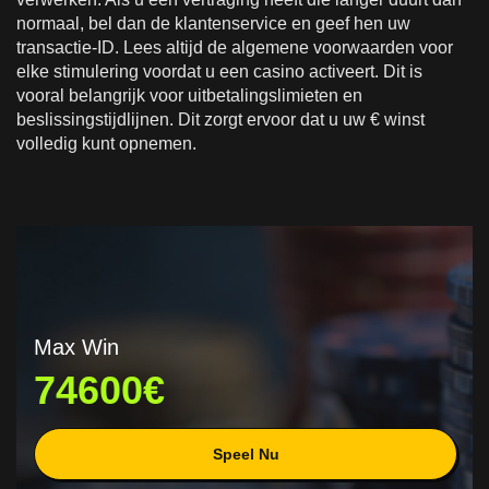
normaal, bel dan de klantenservice en geef hen uw
transactie-ID. Lees altijd de algemene voorwaarden voor
elke stimulering voordat u een casino activeert. Dit is
vooral belangrijk voor uitbetalingslimieten en
beslissingstijdlijnen. Dit zorgt ervoor dat u uw € winst
volledig kunt opnemen.
Max Win
74600€
Speel Nu