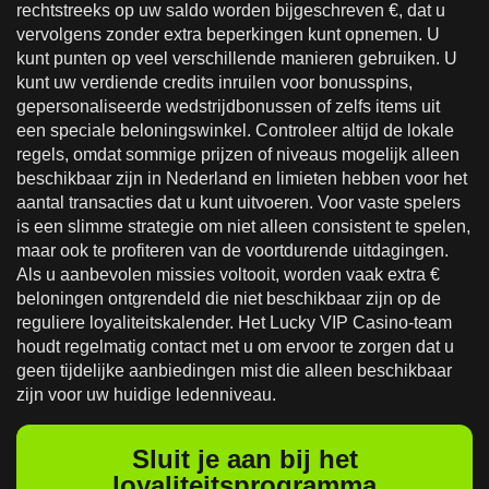
rechtstreeks op uw saldo worden bijgeschreven €, dat u
vervolgens zonder extra beperkingen kunt opnemen. U
kunt punten op veel verschillende manieren gebruiken. U
kunt uw verdiende credits inruilen voor bonusspins,
gepersonaliseerde wedstrijdbonussen of zelfs items uit
een speciale beloningswinkel. Controleer altijd de lokale
regels, omdat sommige prijzen of niveaus mogelijk alleen
beschikbaar zijn in Nederland en limieten hebben voor het
aantal transacties dat u kunt uitvoeren. Voor vaste spelers
is een slimme strategie om niet alleen consistent te spelen,
maar ook te profiteren van de voortdurende uitdagingen.
Als u aanbevolen missies voltooit, worden vaak extra €
beloningen ontgrendeld die niet beschikbaar zijn op de
reguliere loyaliteitskalender. Het Lucky VIP Casino-team
houdt regelmatig contact met u om ervoor te zorgen dat u
geen tijdelijke aanbiedingen mist die alleen beschikbaar
zijn voor uw huidige ledenniveau.
Sluit je aan bij het
loyaliteitsprogramma