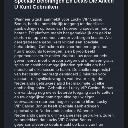
Speciale Beloningen En Deals Die Alleen
U Kunt Gebruiken
Wanneer u zich aanmeldt voor Lucky VIP Casino
Bonus, heeft u onmiddellijk toegang tot dagelijkse
aanbiedingen op basis van hoeveel u speelt en hoe u
betaalt. Dit platform maakt het gemakkelijk om geld te
storten en op te nemen zonder verborgen kosten. Alle
geregistreerde gebruikers krijgen een speciale
behandeling. Gebruikers die voor het eerst geld aan
hun € accounts toevoegen, zien bijvoorbeeld
gepersonaliseerde opties. Nadat u uw account hebt
geverifieerd, moet u ervoor zorgen dat u meteen gratis
spins en cashback-mogelijkheden gebruikt om het
meeste uit elke sessie te halen. De snelle responstijd
van het casino bedraagt gemiddeld 2 minuten voor
account- of loyaliteitsvragen, wat ervoor zorgt dat
Nederlands gebruikers altijd het maximale uit elke
aanbieding halen. Gebruik de Lucky VIP Casino Bonus
om vandaag nog uw verbeterde toegang aan te zetten
en uw dagelijkse gamingroutine op uw eigen
voorwaarden naar een hoger niveau te tillen. Lucky
VIP Casino Bonus heeft speciale aanbiedingen
speciaal voor Nederlands spelers. Wanneer
Nederlands gamers online gamesites gebruiken, zullen
ze ontdekken dat Lucky VIP Casino Bonus
gepersonaliseerde deals maakt op basis van hun